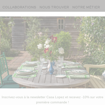
COLLABORATIONS
NOUS TROUVER
NOTRE MÉTIER
sélection de Pierre Sau
Inscrivez-vous à la newsletter Casa Lopez et recevez -10% sur votre
première commande !