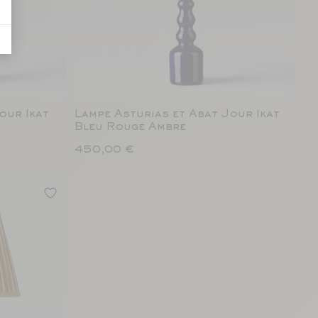
our Ikat
Lampe Asturias et Abat Jour Ikat
Bleu Rouge Ambre
450,00 €