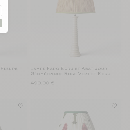
 Fleurs
Lampe Faro Ecru et Abat jour
Géométrique Rose Vert et Ecru
490,00 €