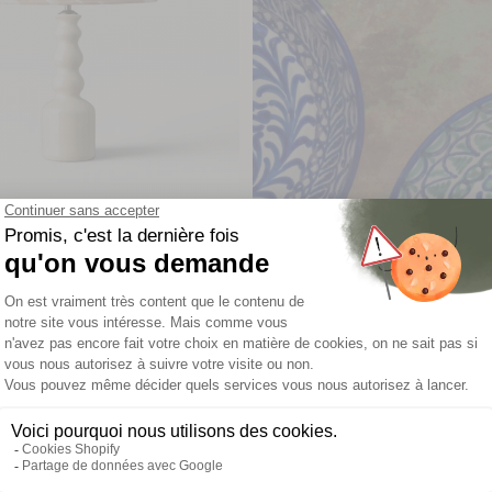
rias et Abat Jour Ikat
ÉPUISÉ