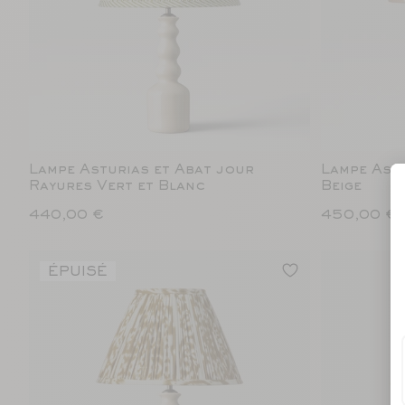
Lampe Asturias et Abat jour
Lampe Astu
Rayures Vert et Blanc
Beige
440,00 €
450,00 €
ÉPUISÉ