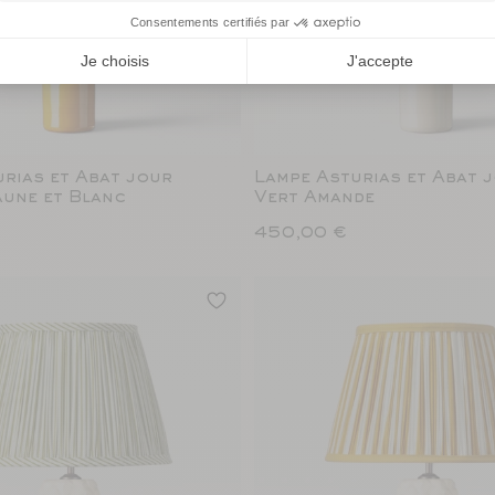
rias et Abat jour
Lampe Asturias et Abat j
aune et Blanc
Vert Amande
450,00 €