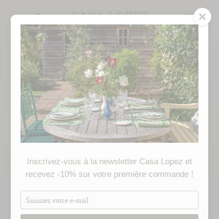
Skip
to
SEARCH
content
MADE TO ORDER
Inscrivez-vous à la newsletter Casa Lopez et
recevez -10% sur votre première commande !
Saisissez
votre
e-