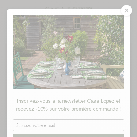
Skip
to
SEARCH
content
Inscrivez-vous à la newsletter Casa Lopez et
recevez -10% sur votre première commande !
Saisissez
votre
e-