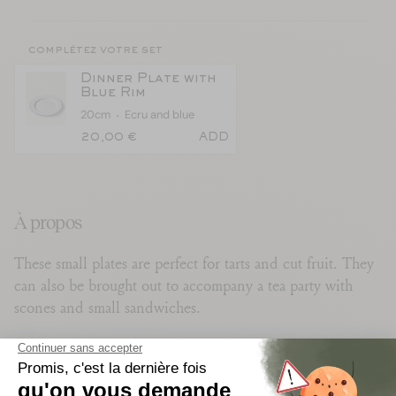
complétez votre set
Dinner Plate with
Blue Rim
20cm
Ecru and blue
20,00 €
ADD
À propos
These small plates are perfect for tarts and cut fruit. They
can also be brought out to accompany a tea party with
scones and small sandwiches.
en savoir plus
confection et savoir-faire