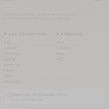
En validant mon inscription, j'accepte de recevoir la newsletter.
Pour plus d'informations, lire la
Politique de confidentialite.
nos collections
à propos
Rugs
about
Furniture
Contact us
Tableware
Shops
Lighting
FAQ
Accessories
Fabrics
Library
Custom made
Instagram
Facebook
TikTok
Pinterest
Linkedin
legal
Made to order – Production time - 10 jours
Delivery from August 2026
Legal notice
Terms and Conditions