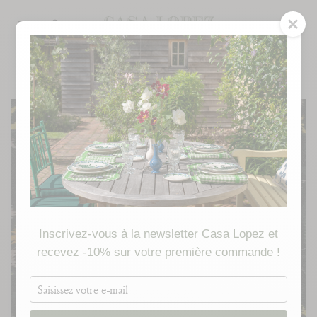
Skip
to
SEARCH
content
MADE TO ORDER
Inscrivez-vous à la newsletter Casa Lopez et
recevez -10% sur votre première commande !
Saisissez
votre
e-