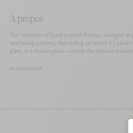
À propos
The freshness of hand-painted flowers, arranged in g
interlacing patterns, depending on where it's placed
plate, or a dessert plate—reveals the delicate brushs
interplay of bright, cheerful colors. This glazed ea
white background works beautifully both in the count
en savoir plus
Imagine it on white tablecloths, evoking the simple p