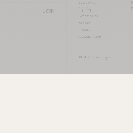
Tableware
S
Lighting
JOIN
Accessories
Fabrics
Library
Custom made
© 2026
Casa Lopez