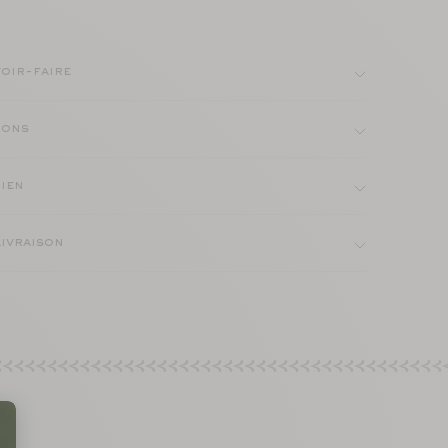
voir-faire
nimum
ions
tien
aximum
livraison