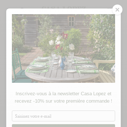
Skip
to
SEARCH
content
Inscrivez-vous à la newsletter Casa Lopez et
recevez -10% sur votre première commande !
Saisissez
votre
e-