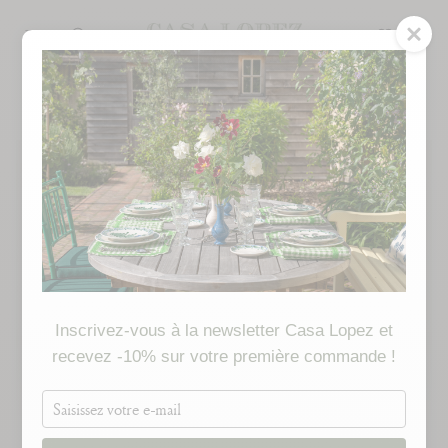
Skip
to
SEARCH
content
MADE TO ORDER
Inscrivez-vous à la newsletter Casa Lopez et
recevez -10% sur votre première commande !
Saisissez
votre
e-