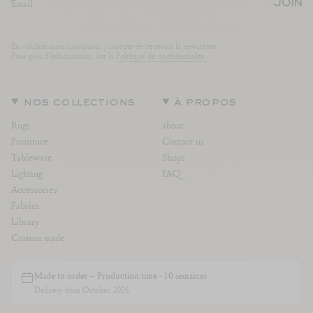
JOIN
En validant mon inscription, j'accepte de recevoir la newsletter.
Pour plus d'informations, lire la
Politique de confidentialite.
nos collections
à propos
Rugs
about
Furniture
Contact us
Tableware
Shops
Lighting
FAQ
Accessories
Fabrics
Library
Custom made
Instagram
Facebook
TikTok
Pinterest
Linkedin
legal
Made to order – Production time - 10 semaines
Delivery from October 2026
Legal notice
Terms and Conditions