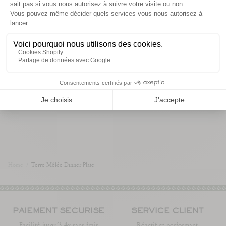
informations de livraison
Vous aimerez aussi
Home
/
Terre Mêlée Dinner Plate
PAIEMENT SÉCURISÉ
SERVICE CLIENT
Facilité jusqu’à 4x sans frais
Réactif et performant