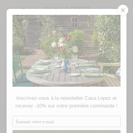
Skip
to
SEARCH
content
MADE TO ORDER
Inscrivez-vous à la newsletter Casa Lopez et
recevez -10% sur votre première commande !
Saisissez
votre
e-