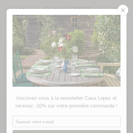
Skip
to
SEARCH
content
Inscrivez-vous à la newsletter Casa Lopez et
recevez -10% sur votre première commande !
Saisissez
votre
e-