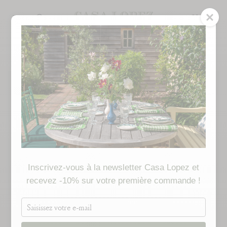
Passer
au
RECHERCHE
contenu
de
la
page
Inscrivez-vous à la newsletter Casa Lopez et
recevez -10% sur votre première commande !
Saisissez
votre
e-