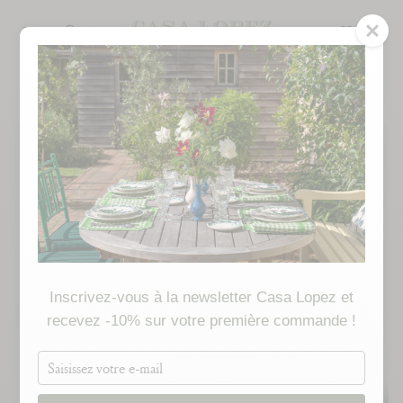
Passer
au
RECHERCHE
contenu
de
la
page
Inscrivez-vous à la newsletter Casa Lopez et
recevez -10% sur votre première commande !
Saisissez
votre
e-