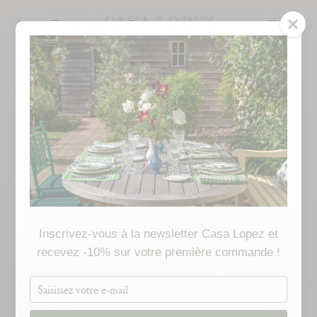
Passer
au
RECHERCHE
contenu
de
la
page
Inscrivez-vous à la newsletter Casa Lopez et
recevez -10% sur votre première commande !
Saisissez
votre
e-