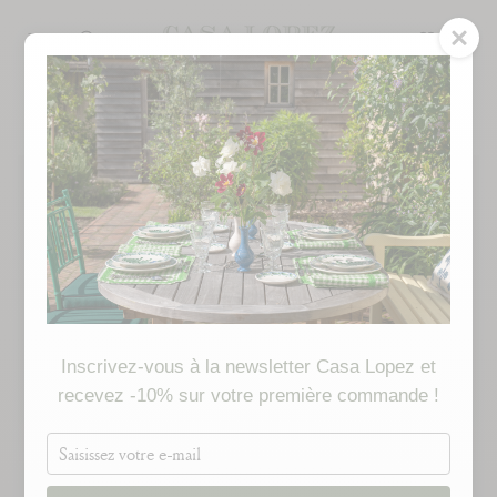
Passer
au
RECHERCHE
contenu
de
la
page
Inscrivez-vous à la newsletter Casa Lopez et
recevez -10% sur votre première commande !
Saisissez
votre
e-