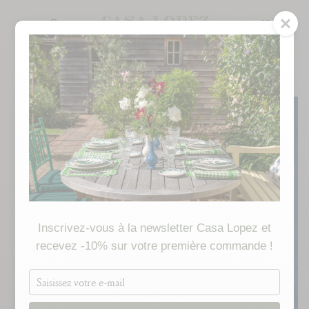
Passer
au
RECHERCHE
contenu
de
la
page
Inscrivez-vous à la newsletter Casa Lopez et
recevez -10% sur votre première commande !
Saisissez
votre
e-