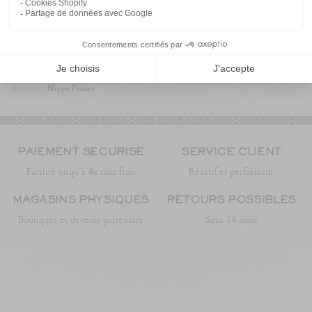
Accueil
/
Nappe Fraises
PAIEMENT SÉCURISÉ
SERVICE CLIENT
Facilité jusqu’à 4x sans frais
Réactif et performant
MAGASINS PHYSIQUES
RETOURS POSSIBLES
Boutiques et devenir partenaire
Sous 14 jours