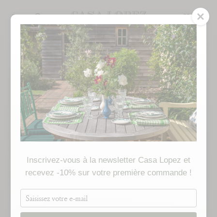
Passer
au
RECHERCHE
contenu
de
la
page
Inscrivez-vous à la newsletter Casa Lopez et
recevez -10% sur votre première commande !
Saisissez
votre
e-