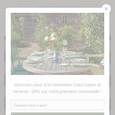
Passer
au
RECHERCHE
contenu
de
la
page
FABRIQUÉ À LA COMMANDE
Inscrivez-vous à la newsletter Casa Lopez et
recevez -10% sur votre première commande !
Saisissez
votre
e-