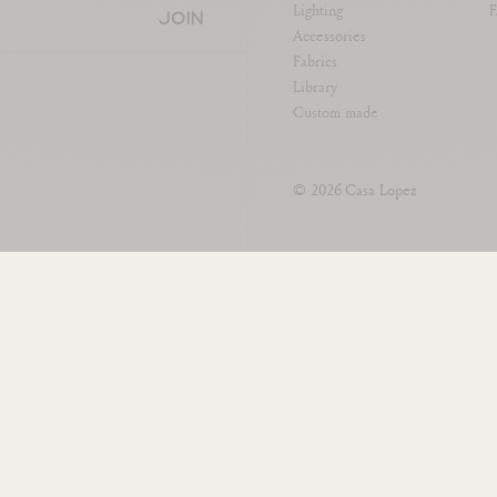
Lighting
JOIN
Accessories
Fabrics
Library
Custom made
© 2026
Casa Lopez