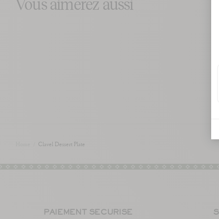
Vous aimerez aussi
Home
/
Clavel Dessert Plate
PAIEMENT SÉCURISÉ
S