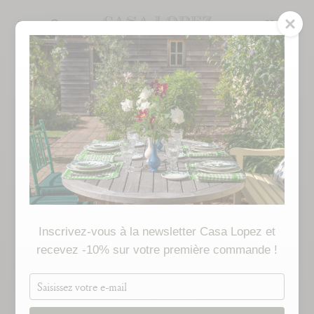
Skip
to
SEARCH
content
Inscrivez-vous à la newsletter Casa Lopez et
recevez -10% sur votre première commande !
Saisissez
votre
e-