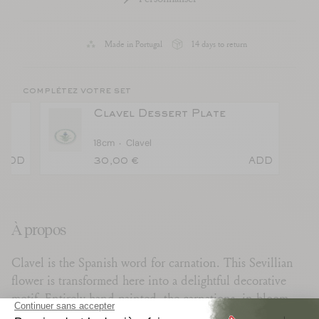
Made in Portugal
14 days to return
complétez votre set
Clavel Dessert Plate
18cm
Clavel
30,00 €
ADD
ADD
À propos
Clavel is the Spanish word for carnation. This Sevillian
flower is transformed here into a delightful decorative
motif. Entirely hand-painted, the carnations, in bloom
and leaves, adorn the ceramic dinner and dessert plates