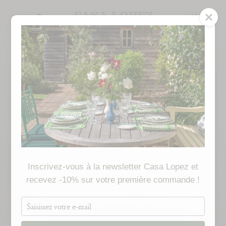
Skip
to
SEARCH
content
MADE TO ORDER
Inscrivez-vous à la newsletter Casa Lopez et
recevez -10% sur votre première commande !
Saisissez
votre
e-