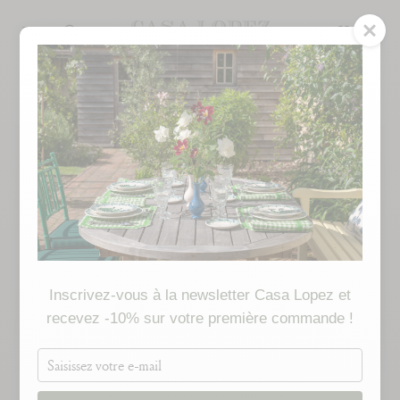
Skip
to
SEARCH
content
Inscrivez-vous à la newsletter Casa Lopez et
recevez -10% sur votre première commande !
Saisissez
votre
e-